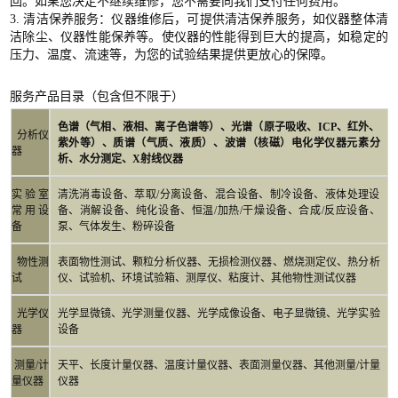
回。如果您决定不继续维修，您不需要向我们支付任何费用。
3. 清洁保养服务：仪器维修后，可提供清洁保养服务，如仪器整体清
洁除尘、仪器性能保养等。使仪器的性能得到巨大的提高，如稳定的
压力、温度、流速等，为您的试验结果提供更放心的保障。
服务产品目录（包含但不限于）
色谱（气相、液相、离子色谱等）、光谱（原子吸收、ICP、红外、
分析仪
紫外等）、质谱（气质、液质）、波谱（核磁）电化学仪器元素分
器
析、水分测定、X射线仪器
实验室
清洗消毒设备、萃取/分离设备、混合设备、制冷设备、液体处理设
常用设
备、消解设备、纯化设备、恒温/加热/干燥设备、合成/反应设备、
备
泵、气体发生、粉碎设备
物性测
表面物性测试、颗粒分析仪器、无损检测仪器、燃烧测定仪、热分析
试
仪、试验机、环境试验箱、测厚仪、粘度计、其他物性测试仪器
光学仪
光学显微镜、光学测量仪器、光学成像设备、电子显微镜、光学实验
器
设备
测量/计
天平、长度计量仪器、温度计量仪器、表面测量仪器、其他测量/计量
量仪器
仪器