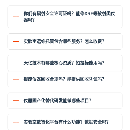
准等服务，提供7×24小时技术支持。也可根据实验室仪
正规实验室搬迁需要具备安全生产许可证、建筑业企业
器数量定制整体维保套餐，性价比更高。
资质等专业资质，天亿技术持有上述全部资质。搬迁周
你们有辐射安全许可证吗？能修XRF等放射类仪
期根据仪器数量和场地距离而定：小型实验室（10台以
器吗？
内）同城搬迁3-5个工作日，中型实验室（10-30台）7-
15个工作日，大型实验室30个工作日以上。提供标准化
是的，天亿技术持有正规辐射安全许可证，具备放射类
搬迁流程与验收报告。
仪器维修的法定资质，可专业维修X射线荧光光谱仪
实验室运维托管包含哪些服务？怎么收费？
（XRF）、同位素分析仪等各类涉放射类科学仪器。工
程师均经过专业辐射安全培训持证上岗，维修过程严格
实验室运维托管服务包含：仪器日常维保与故障维修、
遵守辐射安全规范，确保人员与环境安全。
设备资产管理、耗材采购与库存管理、实验室安全管
天亿技术有哪些核心资质？招投标能用吗？
理、技术支持与人员培训等。基础版30000元/月起，根
据实验室规模、仪器数量、驻场人员配置定制报价。基
天亿技术拥有五大梯队完整资质体系：第一梯队强制准
报废仪器回收合规吗？能提供回收凭证吗？
于ISO55001资产管理体系，帮助实验室降本增效。
入类（危险化学品经营许可证、辐射安全许可证、医疗
器械经营备案、安全生产许可证等）；第二梯队专业资
天亿技术持有正规再生资源回收服务企业资质，报废仪
质类（中国设备维修一级资质、分析仪器检维修培训基
器回收业务完全合规。提供免费上门评估，根据仪器成
仪器国产化替代研发能做哪些项目？
地、再生资源回收资质）；第三梯队政府认定类（高新
色与残值合理报价，回收后出具正规回收凭证与处置证
技术企业、辽宁专精特新、建筑业企业资质）；第四梯
明。对于含危化部件、放射源等特殊仪器，可提供合规
天亿技术国产化替代研发服务涵盖：进口仪器易损件国
队体系认证类（ISO9001/14001/45001/27001/55001五
的危废处置方案，帮助企业合规处理报废资产，规避环
产化替代开发、进口仪器控制模块替代方案、整机性能
实验室数智化平台有什么功能？数据安全吗？
体系）；第五梯队背书类（售后服务认证、浙能供应
保风险。
对标国产仪器优化改造、专用仪器定制化研发等。高新
商、中关村联盟会员）。全部资质真实有效，招投标均