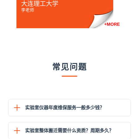
大连理工大学
李老师
E
+MORE
常见问题
实验室仪器年度维保服务一般多少钱？
大连天亿技术实验室仪器年度维保服务单台8000元起，
根据仪器类型、品牌型号、服务内容不同报价有所差
实验室整体搬迁需要什么资质？周期多久？
异。包含定期保养、故障响应、常用配件更换、性能校