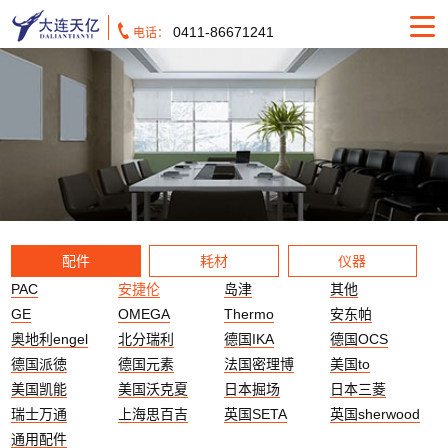
0411-86671241
电话：
配件
耗材
仪器
PAC
安捷伦
岛津
其他
GE
OMEGA
Thermo
安东帕
奥地利engel
北分瑞利
德国IKA
德国OCS
德国派徳
德国元素
法国密理博
美国to
美国凯能
美国沃克夏
日本掘场
日本三菱
瑞士万通
上海思百吉
英国SETA
英国sherwood
通用配件